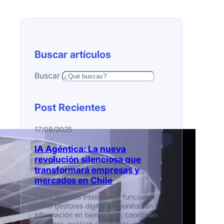
Buscar artículos
Buscar
Post Recientes
17/08/2025
IA Agéntica: La nueva
revolución silenciosa que
transformará empresas y
mercados en Chile
Estos agentes inteligentes funcionan
como gestores digitales: monitorean
información en tiempo real, coordinan
acciones, evalúan resultados y se