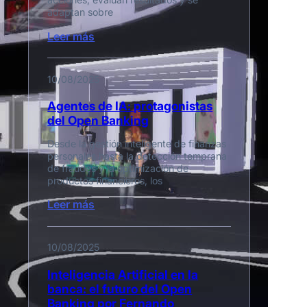
adaptan sobre
Leer más
10/08/2025
Agentes de IA: protagonistas
del Open Banking
Desde la gestión inteligente de finanzas
personales hasta la detección temprana
de fraudes y la optimización de
productos financieros, los
Leer más
10/08/2025
Inteligencia Artificial en la
banca: el futuro del Open
Banking por Fernando