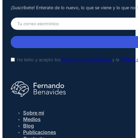
¡Suscríbete! Enterate de lo nuevo, lo que se viene y lo que n
He leído y acepto los
Términos y Condiciones
y la
Política
Sobre mí
Medios
Blog
Publicaciones