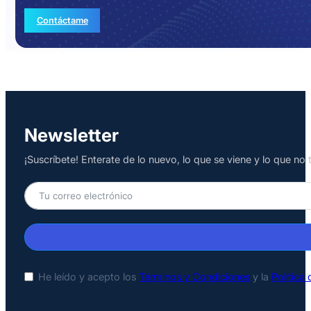
Contáctame
Newsletter
¡Suscríbete! Enterate de lo nuevo, lo que se viene y lo que n
He leído y acepto los
Términos y Condiciones
y la
Política