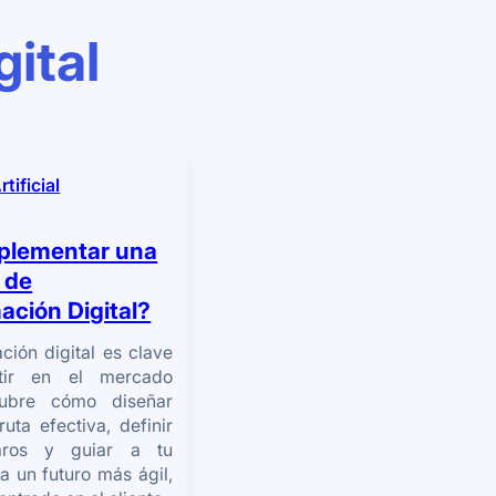
ital
rtificial
plementar una
 de
ación Digital?
ción digital es clave
tir en el mercado
cubre cómo diseñar
uta efectiva, definir
laros y guiar a tu
 un futuro más ágil,