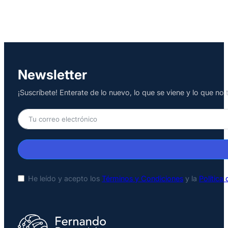
Newsletter
¡Suscríbete! Enterate de lo nuevo, lo que se viene y lo que n
He leído y acepto los
Términos y Condiciones
y la
Política