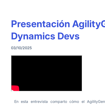
Presentación Agilit
Dynamics Devs
03/10/2025
En esta entrevista comparto cómo el AgilityG