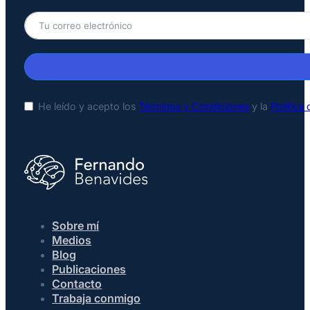
He leído y acepto los
Términos y Condiciones
y la
Política
Sobre mí
Medios
Blog
Publicaciones
Contacto
Trabaja conmigo