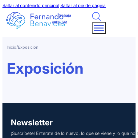
Saltar al contenido principal
Saltar al pie de página
Trabaja
conmigo
/
Inicio
Exposición
Exposición
Newsletter
¡Suscríbete! Enterate de lo nuevo, lo que se viene y lo que n