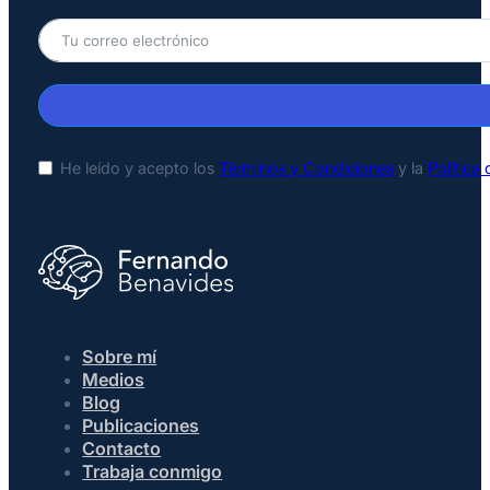
He leído y acepto los
Términos y Condiciones
y la
Política
Sobre mí
Medios
Blog
Publicaciones
Contacto
Trabaja conmigo