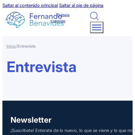
Saltar al contenido principal
Saltar al pie de página
Trabaja
conmigo
/
Inicio
Entrevista
Entrevista
Newsletter
¡Suscríbete! Enterate de lo nuevo, lo que se viene y lo que n